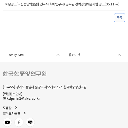
채용공고[국립중앙박물관] 연구직(학예연구사) 공무원 경력경쟁채용시험 공고(06.11 목)
목록
Family Site
유관기관
(13455) 경기도 성남시 분당구 하오개로 323 한국학중앙연구원
[민원접수안내]
✉ kdpmin1@aks.ac.kr
도움말
찾아오시는길
유튜브
페이스북
블로그