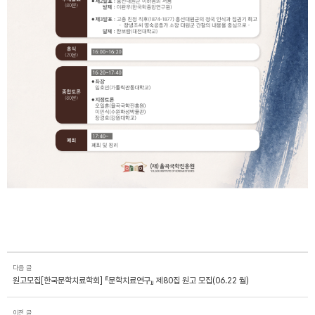
다음 글
원고모집[한국문학치료학회] 『문학치료연구』 제80집 원고 모집(06.22 월)
이전 글