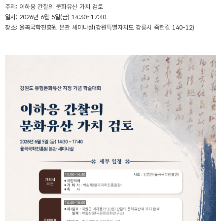
주제
:
이하응 간찰의 문화유산 가치 검토
일시
: 2026
년
6
월
5
일
(
금
) 14:30~17:40
장소
:
율곡국학진흥원 본관 세미나실
(
강원특별자치도 강릉시 죽헌길
140-12)