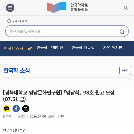
메뉴바
로그인
결과 내 검색
검색하기
한국학 큐레이션
한국학 자료실
자유 게시판
한국학 소식
한국학 소식
목록
[경북대학교 영남문화연구원] 『영남학』 98호 원고 모집
(07.31 금)
등록인
등록일
조회수
2026.07.08
99
안녕하십니까
?