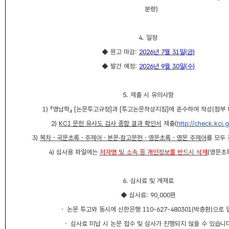
분량
)
4.
일정
◆
원고 마감
:
2026
년
7
월
31
일
(
금
)
◆
발간 예정
:
2026
년
9
월
30
일
(
수
)
5.
제출 시 유의사항
1)
『
영남학
』
[
논문투고규정
]
과
[
투고논문작성지침
]
에 준수하여 작성
(
첨부 
2)
KCI
문헌 유사도 검사 종합 결과 확인서
제출
(
http://check.kci.g
3)
목차
・
국문초록
・
주제어
・
본문
·
참고문헌
・
영문초록
・
영문 주제어
를 모두
4)
심사용 파일에는
저자명 및 소속 등 개인정보를 반드시 삭제
(
영문초
6.
심사료 및 게재료
◆
심사료
:
90,000
원
・
논문 투고와 동시에 신한은행
110-627-480301(
박충환
)
으로 
・
심사료 미납 시 논문 접수 및 심사가 진행되지 않을 수 있습니