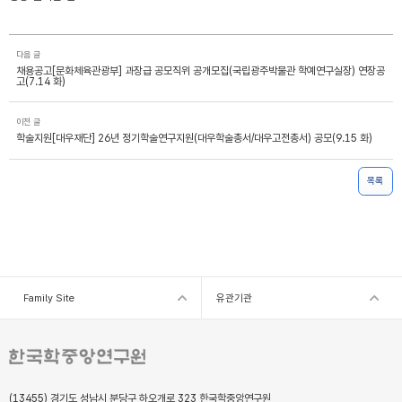
다음 글
채용공고[문화체육관광부] 과장급 공모직위 공개모집(국립광주박물관 학예연구실장) 연장공
고(7.14 화)
이전 글
학술지원[대우재단] 26년 정기학술연구지원(대우학술총서/대우고전총서) 공모(9.15 화)
목록
Family Site
유관기관
(13455) 경기도 성남시 분당구 하오개로 323 한국학중앙연구원