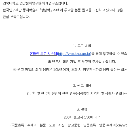
경북대학교 영남문화연구원
·
퇴계연구소입니다
.
한국연구재단 등재학술지
『
영남학
』
98
호에 투고할 논문 원고를 모집하고 있으니 많은
관심 부탁드립니다
.
1.
투고 방법
온라인 투고 시스템
(
http://ync.knu.ac.kr)
을 통해 투고하실 수 있
※
반드시 회원 가입 후
투고해 주시길 바랍니다
.
※
원고 파일의
최대 용량은
10MB
이며
,
초과 시 첨부된
<
파일 용량 줄이는 법
>
2.
원고 내용
영남학 및 한국학 전반에 관한 연구논문
(
특히 지역학 및 생활사 관련 논
3.
분량
200
자 원고지
150
매 내외
(
국문초록
・
주제어
・
본문
・
도표
・
사진
・
참고문헌
・
영문초록
・
영문 주제어
(keyw