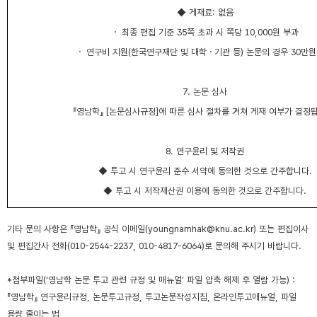
◆
게재료
:
없음
・
최종 편집 기준
35
쪽 초과 시 쪽당
10,000
원 부과
・
연구비 지원
(
한국연구재단 및 대학
・
기관 등
)
논문의 경우
30
만원
7.
논문 심사
『
영남학
』
[
논문심사규정
]
에 따른 심사 절차를 거쳐 게재 여부가 결정
8.
연구윤리 및 저작권
◆
투고 시 연구윤리 준수 서약에 동의한 것으로 간주합니다
.
◆
투고 시 저작재산권 이용에 동의한 것으로 간주합니다
.
기타 문의 사항은
『
영남학
』
공식 이메일
(youngnamhak@knu.ac.kr)
또는 편집이사
및 편집간사 전화
(010-2544-2237, 010-4817-6064)
로 문의해 주시기 바랍니다
.
*
첨부파일
(‘
영남학 논문 투고 관련 규정 및 매뉴얼
’
파일 압축 해제 후 열람 가능
) :
『
영남학
』
연구윤리규정
,
논문투고규정
,
투고논문작성지침
,
온라인투고매뉴얼
,
파일
용량 줄이는 법