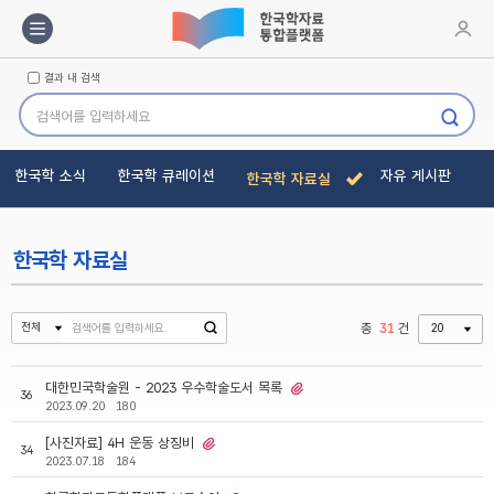
메뉴바
로그인
결과 내 검색
검색하기
한국학 소식
한국학 큐레이션
자유 게시판
한국학 자료실
한국학 자료실
총
31
건
대한민국학술원 - 2023 우수학술도서 목록
36
2023.09.20
180
[사진자료] 4H 운동 상징비
34
2023.07.18
184