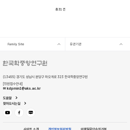
총
31
건
Family Site
유관기관
(13455) 경기도 성남시 분당구 하오개로 323 한국학중앙연구원
[민원접수안내]
✉ kdpmin1@aks.ac.kr
도움말
찾아오시는길
유튜브
페이스북
블로그
사이트 소개
개인정보처리방침
이메일무단수집거부