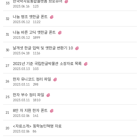
한국학자료통합플랫폼 브로슈어
33
2023.06.16
123
나눔 명조 옛한글 폰트
32
2023.05.12
1122
나눔 바른 고딕 옛한글 폰트
31
2023.05.12
1899
날개셋 한글 입력 및 옛한글 변환기 10
30
2023.04.18
1116
2021년 기준 국립한글박물관 소장자료 목록
27
2023.03.13
103
한자 유니코드 정리 파일
26
2023.03.11
298
한자 부수 정리 파일
25
2023.03.11
1810
8만 자 지원 한자 폰트
21
2023.02.06
141
<자료소개> 동학농민혁명 자료
20
2023.02.06
86